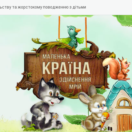
льству та жорстокому поводженню з дітьми