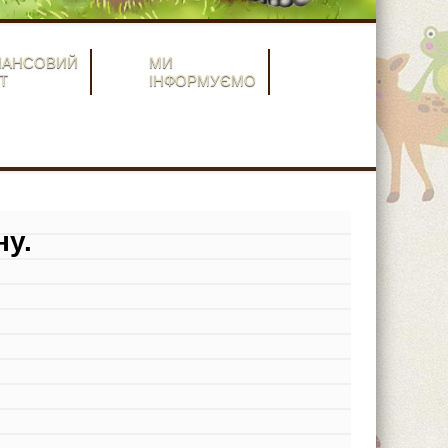
НАНСОВИЙ
МИ
Т
ІНФОРМУЄМО
ну.