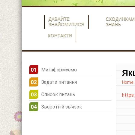
ДАВАЙТЕ
СХОДИНКАМ
ЗНАЙОМИТИСЯ
ЗНАНЬ
КОНТАКТИ
Ми інформуємо
Як
Задати питання
Home
Список питань
https
Зворотній зв’язок