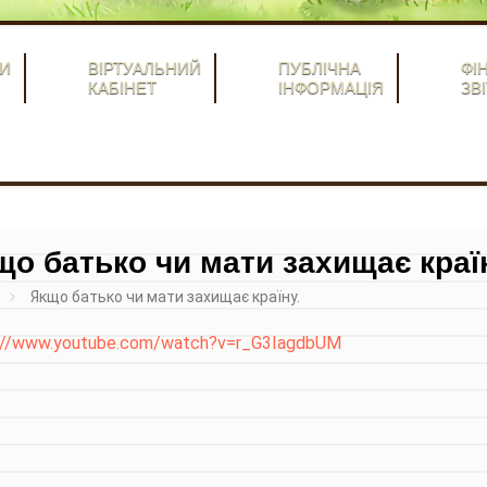
И
ВІРТУАЛЬНИЙ
ПУБЛІЧНА
ФІ
КАБІНЕТ
ІНФОРМАЦІЯ
ЗВІ
що батько чи мати захищає краї
Якщо батько чи мати захищає країну.
://www.youtube.com/watch?v=r_G3IagdbUM