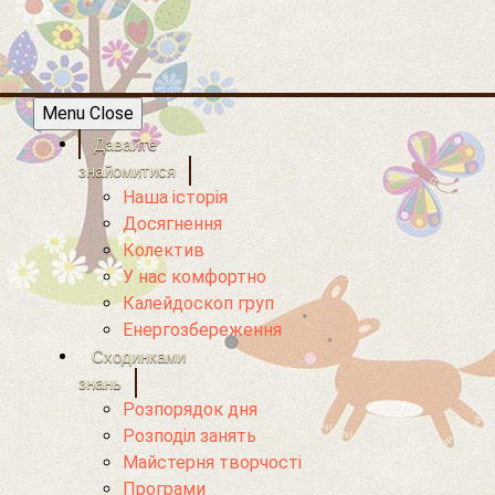
Menu
Close
Давайте
знайомитися
Наша історія
Досягнення
Колектив
У нас комфортно
Калейдоскоп груп
Енергозбереження
Сходинками
знань
Розпорядок дня
Розподіл занять
Майстерня творчості
Програми