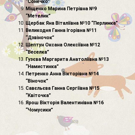
“Сонечко”
Міщенко Марина Петрівна №9
“Метелик”
Щербак Яна Віталіївна №10 “Перлинка”
Великодня Ганна Ігорівна №11
“Дзвіночок”
Шептун Оксана Олексіївна №12
“Веселка”
Гузєва Маргарита Анатоліївна №13
“Намистинка”
Петренко Анна Вікторівна №14
“Віночок”
Савєльєва Ганна Сергіївна №15
“Квіточка”
Ярош Вікторія Валентинівна №16
“Чомусики”