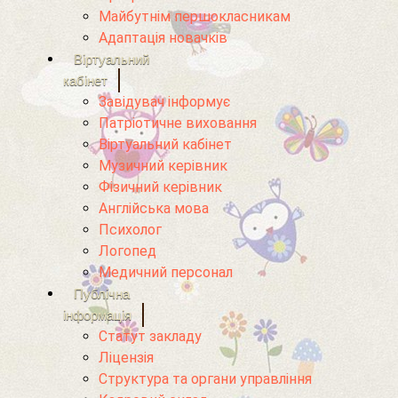
Майбутнім першокласникам
Адаптація новачків
Віртуальний
кабінет
Завідувач інформує
Патріотичне виховання
Віртуальний кабінет
Музичний керівник
Фізичний керівник
Англійська мова
Психолог
Логопед
Медичний персонал
Публічна
інформація
Статут закладу
Ліцензія
Структура та органи управління