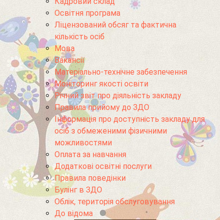
Кадровий склад
Освітня програма
Ліцензований обсяг та фактична
кількість осіб
Мова
Вакансії
Матеріально-технічне забезпечення
Моніторинг якості освіти
Річний звіт про діяльність закладу
Правила прийому до ЗДО
Інформація про доступність закладу для
осіб з обмеженими фізичними
можливостями
Оплата за навчання
Додаткові освітні послуги
Правила поведінки
Булінг в ЗДО
Облік, територія обслуговування
До відома