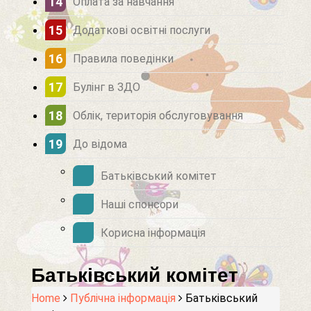
Оплата за навчання
Додаткові освітні послуги
Правила поведінки
Булінг в ЗДО
Облік, територія обслуговування
До відома
Батьківський комітет
Наші спонсори
Корисна інформація
Батьківський комітет
Home
Публічна інформація
Батьківський