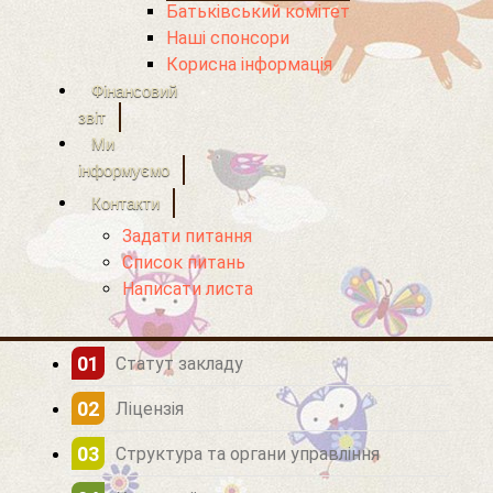
Батьківський комітет
Наші спонсори
Корисна інформація
Фінансовий
звіт
Ми
інформуємо
Контакти
Задати питання
Список питань
Написати листа
Статут закладу
Ліцензія
Структура та органи управління