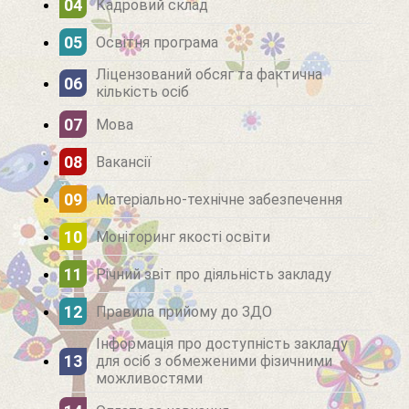
Кадровий склад
Освітня програма
Ліцензований обсяг та фактична
кількість осіб
Мова
Вакансії
Матеріально-технічне забезпечення
Моніторинг якості освіти
Річний звіт про діяльність закладу
Правила прийому до ЗДО
Інформація про доступність закладу
для осіб з обмеженими фізичними
можливостями