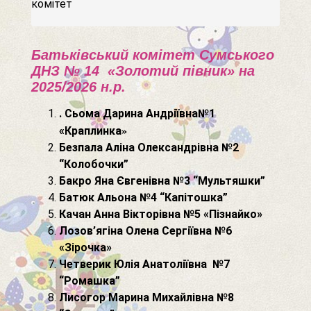
комітет
Батьківський комітет Сумського
ДНЗ № 14 «Золотий півник» на
2025/2026 н.р.
. Сьома Дарина Андріївна№1
»
«Краплинка
Безпала Аліна Олександрівна №2
“Колобочки”
Бакро Яна Євгенівна №3 “Мультяшки”
Батюк Альона №4 “Капітошка”
Качан Анна Вікторівна №5 «Пізнайко»
Лозов’ягіна Олена Сергіївна №6
«Зірочка»
Четверик Юлія Анатоліївна №7
“Ромашка”
Лисогор Марина Михайлівна №8