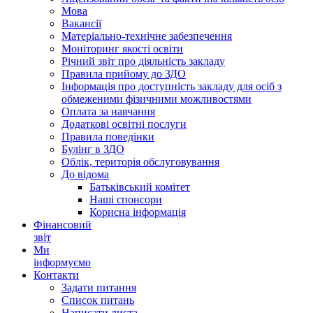
Мова
Вакансії
Матеріально-технічне забезпечення
Моніторинг якості освіти
Річний звіт про діяльність закладу
Правила прийому до ЗДО
Інформація про доступність закладу для осіб з
обмеженими фізичними можливостями
Оплата за навчання
Додаткові освітні послуги
Правила поведінки
Булінг в ЗДО
Облік, територія обслуговування
До відома
Батьківський комітет
Наші спонсори
Корисна інформація
Фінансовий
звіт
Ми
інформуємо
Контакти
Задати питання
Список питань
Написати листа