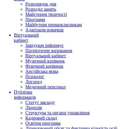
Розпорядок дня
Розподіл занять
Майстерня творчості
Програми
Майбутнім першокласникам
Адаптація новачків
Віртуальний
кабінет
Завідувач інформує
Патріотичне виховання
Віртуальний кабінет
Музичний керівник
Фізичний керівник
Англійська мова
Психолог
Логопед
Медичний персонал
Публічна
інформація
Статут закладу
Ліцензія
Структура та органи управління
Кадровий склад
Освітня програма
Ліцензований обсяг та фактична кількість осіб