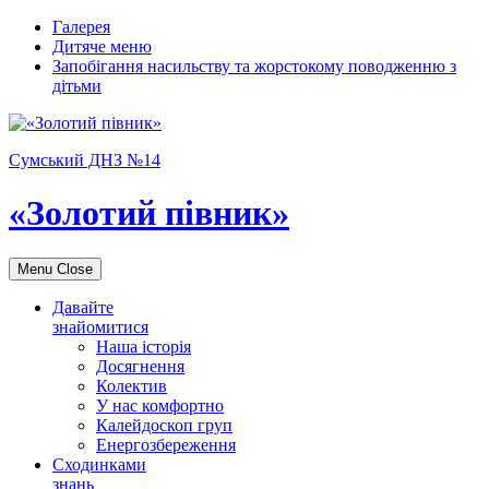
Галерея
Дитяче меню
Запобігання насильству та жорстокому поводженню з
дітьми
Сумський ДНЗ №14
«Золотий півник»
Menu
Close
Давайте
знайомитися
Наша історія
Досягнення
Колектив
У нас комфортно
Калейдоскоп груп
Енергозбереження
Сходинками
знань