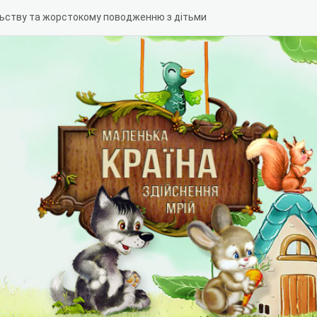
льству та жорстокому поводженню з дітьми