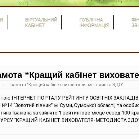
И
ВІРТУАЛЬНИЙ
ПУБЛІЧНА
ФІ
КАБІНЕТ
ІНФОРМАЦІЯ
ЗВІ
амота “Кращий кабінет виховат
Грамота “Кращий кабінет вихователя-методиста ЗДО”
отою ІНТЕРНЕТ-ПОРТАЛУ РЕЙТИНГУ ОСВІТНІХ ЗАКЛАДІВ 
 №14 “Золотий півник” м. Суми, Сумської області, та ос
тина Іванівна за зайняте
1
рейтингове місце серед 100 кра
УРСУ “КРАЩИЙ КАБІНЕТ ВИХОВАТЕЛЯ-МЕТОДИСТА ЗДО” 