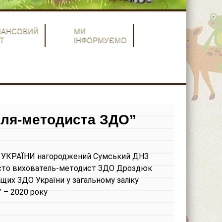
НАНСОВИЙ
МИ
Т
ІНФОРМУЄМО
еля-методиста ЗДО”
УКРАЇНИ нагороджений Сумський ДНЗ
обисто вихователь-методист ЗДО Дроздюк
щих ЗДО України у загальному заліку
– 2020 року