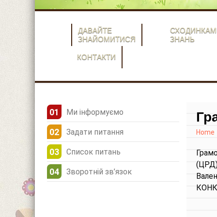
ДАВАЙТЕ
СХОДИНКАМ
ЗНАЙОМИТИСЯ
ЗНАНЬ
КОНТАКТИ
Ми інформуємо
Гр
Задати питання
Home
Список питань
Грам
(ЦРД)
Зворотній зв’язок
Вален
КОНК