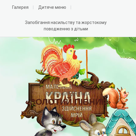
Галерея
Дитяче меню
Запобігання насильству та жорстокому
поводженню з дітьми
СУМСЬКИЙ ДНЗ №14
«ЗОЛОТИЙ ПІВНИК»