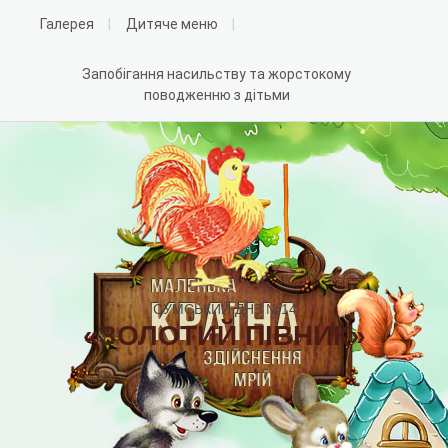
Галерея
Дитяче меню
Запобігання насильству та жорстокому
поводженню з дітьми
СУМСЬКИЙ ДНЗ №14
«ЗОЛОТИЙ ПІВНИК»