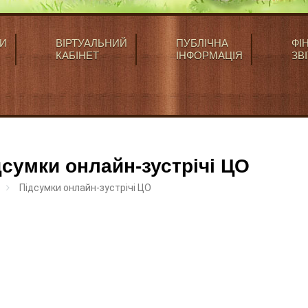
И
ВІРТУАЛЬНИЙ
ПУБЛІЧНА
ФІ
КАБІНЕТ
ІНФОРМАЦІЯ
ЗВІ
дсумки онлайн-зустрічі ЦО
Підсумки онлайн-зустрічі ЦО