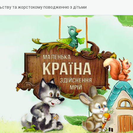
льству та жорстокому поводженню з дітьми