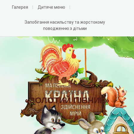
Галерея
Дитяче меню
Запобігання насильству та жорстокому
поводженню з дітьми
СУМСЬКИЙ ДНЗ №14
«ЗОЛОТИЙ ПІВНИК»