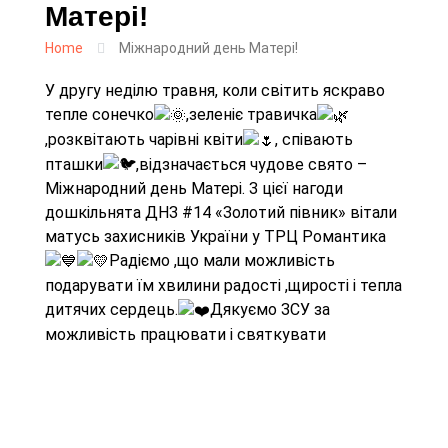
Матері!
Home
Міжнародний день Матері!
У другу неділю травня, коли світить яскраво
тепле сонечко
,зеленіє травичка
,розквітають чарівні квіти
, співають
пташки
,відзначається чудове свято –
Міжнародний день Матері. З цієї нагоди
дошкільнята ДНЗ #14 «Золотий півник» вітали
матусь захисників України у ТРЦ Романтика
Радіємо ,що мали можливість
подарувати їм хвилини радості ,щирості і тепла
дитячих сердець.
Дякуємо ЗСУ за
можливість працювати і святкувати