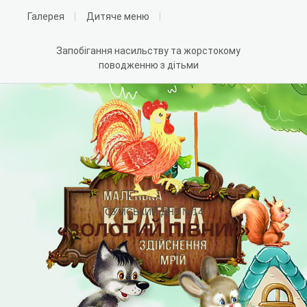
Галерея
Дитяче меню
Запобігання насильству та жорстокому
поводженню з дітьми
СУМСЬКИЙ ДНЗ №14
«ЗОЛОТИЙ ПІВНИК»