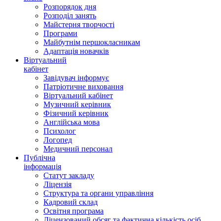
Розпорядок дня
Розподіл занять
Майстерня творчості
Програми
Майбутнім першокласникам
Адаптація новачків
Віртуальний
кабінет
Завідувач інформує
Патріотичне виховання
Віртуальний кабінет
Музичний керівник
Фізичний керівник
Англійська мова
Психолог
Логопед
Медичний персонал
Публічна
інформація
Статут закладу
Ліцензія
Структура та органи управління
Кадровий склад
Освітня програма
Ліцензований обсяг та фактична кількість осіб