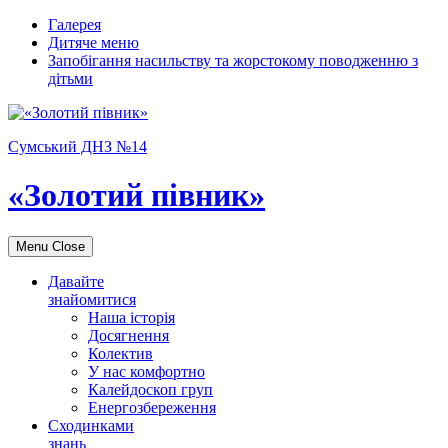
Галерея
Дитяче меню
Запобігання насильству та жорстокому поводженню з
дітьми
Сумський ДНЗ №14
«Золотий півник»
Menu
Close
Давайте
знайомитися
Наша історія
Досягнення
Колектив
У нас комфортно
Калейдоскоп груп
Енергозбереження
Сходинками
знань