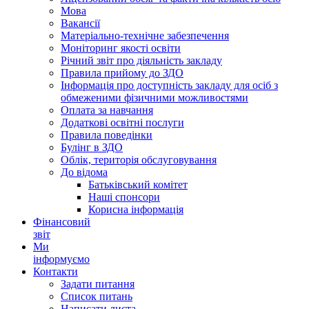
Мова
Вакансії
Матеріально-технічне забезпечення
Моніторинг якості освіти
Річний звіт про діяльність закладу
Правила прийому до ЗДО
Інформація про доступність закладу для осіб з
обмеженими фізичними можливостями
Оплата за навчання
Додаткові освітні послуги
Правила поведінки
Булінг в ЗДО
Облік, територія обслуговування
До відома
Батьківський комітет
Наші спонсори
Корисна інформація
Фінансовий
звіт
Ми
інформуємо
Контакти
Задати питання
Список питань
Написати листа